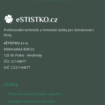
Profesionální technické a řemeslné služby pro domácnosti i
firmy.
eŠTÍSTKO s.r.o.
Bělehradská 858/23,
120 00 Praha - Vinohrady
IČO: 21144877
DIČ: CZ21144877
Služby
→ Přeprava nebezpečného odpadu
→ Likvidace azbestu a eternitu