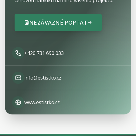
cenovou nabídku na míru vašemu projektu.
NEZÁVAZNĚ POPTAT
+420 731 690 033
info@estistko.cz
www.estistko.cz